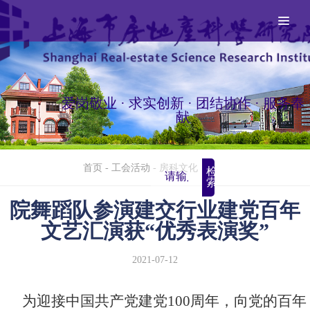
爱岗敬业 · 求实创新 · 团结协作 · 服务奉
献
首页
-
工会活动
-
房科文化
检
索
院舞蹈队参演建交行业建党百年
文艺汇演获“优秀表演奖”
2021-07-12
为迎接中国共产党建党100周年，向党的百年