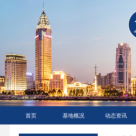
首页
基地概况
动态资讯
基地简介
人才队伍
要闻快讯
政策法规
观点文献
工程案例
标准规范
科技科研
专家学者
基地动态
调研问候