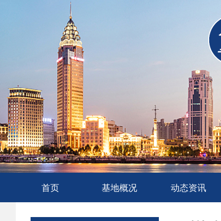
首页
基地概况
动态资讯
基地简介
人才队伍
要闻快讯
政策法规
观点文献
工程案例
标准规范
科技科研
专家学者
基地动态
调研问候