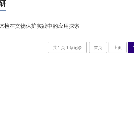
研
体检在文物保护实践中的应用探索
共
1
页
1
条记录
首页
上页