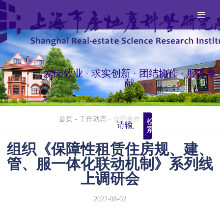
爱岗敬业 · 求实创新 · 团结协作 · 服务奉
献
首页
-
工作动态
-
交流合作
检
索
组织《保障性租赁住房规、建、
管、服一体化联动机制》系列线
上调研会
2022-08-02