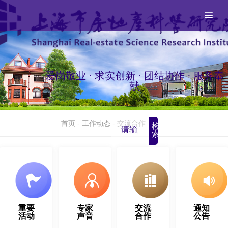
爱岗敬业 · 求实创新 · 团结协作 · 服务奉
献
首页
-
工作动态
-
交流合作
检
索
重要
专家
交流
通知
活动
声音
合作
公告