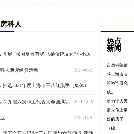
房科人
热点
新闻
开展 “强国复兴有我 弘扬传统文化”小小房
市房科院荣
科人朗读经典活动
2024-06-21
获上海市决
策咨询研究
推选2021年度上海市三八红旗手（集体）
成...
努力让人民
院九届六次职工代表大会圆满完
2021-12-07
群众住上更
成
2021-11-01
好的房子
（经...
院工会开展纪念“三八国际妇女节”系列活动