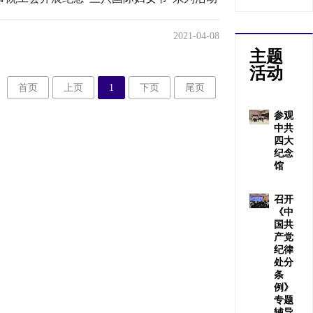
2021-04-08
主题
活动
首页
上页
1
下页
尾页
参观
中共
四大
纪念
馆
召开
《中
国共
产党
纪律
处分
条
例》
专题
辅导