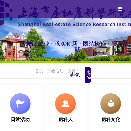
爱岗敬业 · 求实创新 · 团结协作 · 服务奉
献
首页
-
工会活动
-
房科人
检
索
日常活动
房科人
房科文化