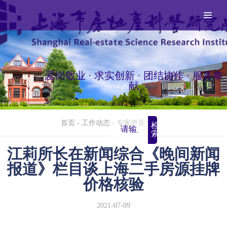
爱岗敬业 · 求实创新 · 团结协作 · 服务奉
献
首页
-
工作动态
-
专家声音
检
索
江莉所长在新闻综合《晚间新闻
报道》栏目谈上海二手房源挂牌
价格核验
2021-07-09